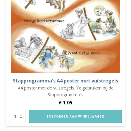
Stapprogramma's A4 poster met vuistregels
A4 poster met de vuistregels. Te gebruiken bij de
Stapprogramma's.
€
1,05
Stapprogramma's
TOEVOEGEN AAN WINKELWAGEN
A4
poster