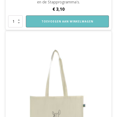
en de Stapprogramma's.
€
3,10
Bewaarbox
TOEVOEGEN AAN WINKELWAGEN
VVE
Thuis
en
Stapprogramma's
aantal