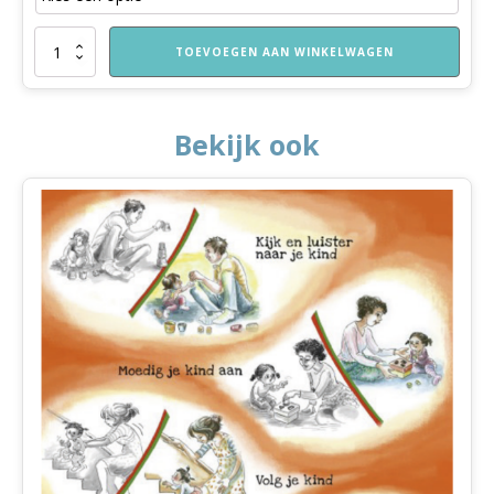
Wat
TOEVOEGEN AAN WINKELWAGEN
gaat
Sinan
doen?
aantal
Bekijk ook