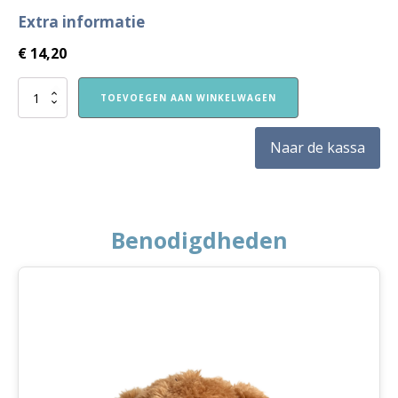
Extra informatie
€
14,20
Opstapje
TOEVOEGEN AAN WINKELWAGEN
jaar
1
-
Naar de kassa
Weekboekjes
per
blok
-
blok
Benodigdheden
1
aantal