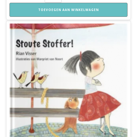
incl.
pionnen
TOEVOEGEN AAN WINKELWAGEN
en
dobbelstenen
aantal