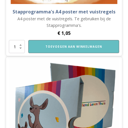
Stapprogramma's A4 poster met vuistregels
A4 poster met de vuistregels. Te gebruiken bij de
Stapprogramma's.
€
1,05
Stapprogramma's
TOEVOEGEN AAN WINKELWAGEN
A4
poster
met
vuistregels
aantal