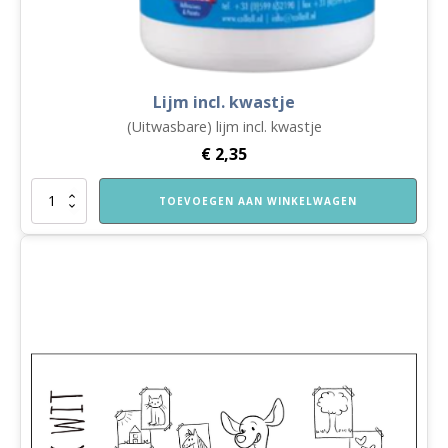
Lijm incl. kwastje
(Uitwasbare) lijm incl. kwastje
€
2,35
Lijm
TOEVOEGEN AAN WINKELWAGEN
incl.
kwastje
aantal