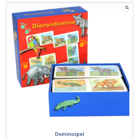
inclusief
puntenslijper
aantal
Dominospel