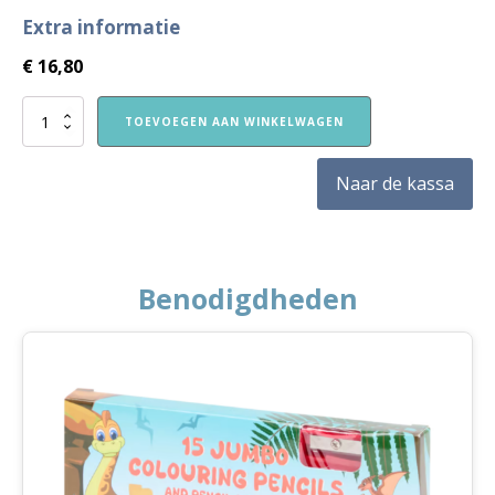
Extra informatie
€
16,80
Opstapje
TOEVOEGEN AAN WINKELWAGEN
jaar
2
-
Naar de kassa
Weekboekjes
per
blok
-
blok
Benodigdheden
5
aantal