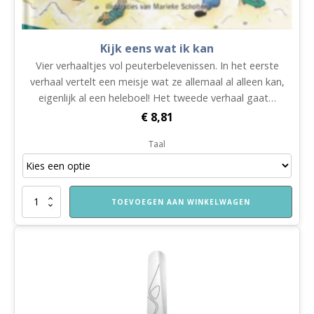
Kijk eens wat ik kan
Vier verhaaltjes vol peuterbelevenissen. In het eerste
verhaal vertelt een meisje wat ze allemaal al alleen kan,
eigenlijk al een heleboel! Het tweede verhaal gaat…
€
8,81
Taal
Kijk
TOEVOEGEN AAN WINKELWAGEN
eens
wat
ik
kan
aantal