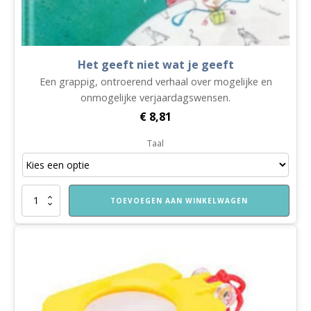
Het geeft niet wat je geeft
Een grappig, ontroerend verhaal over mogelijke en
onmogelijke verjaardagswensen.
€
8,81
Taal
Het
TOEVOEGEN AAN WINKELWAGEN
geeft
niet
wat
je
geeft
aantal