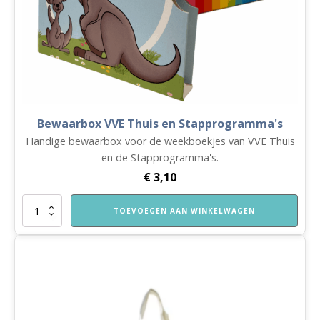
Bewaarbox VVE Thuis en Stapprogramma's
Handige bewaarbox voor de weekboekjes van VVE Thuis
en de Stapprogramma's.
€
3,10
Bewaarbox
TOEVOEGEN AAN WINKELWAGEN
VVE
Thuis
en
Stapprogramma's
aantal