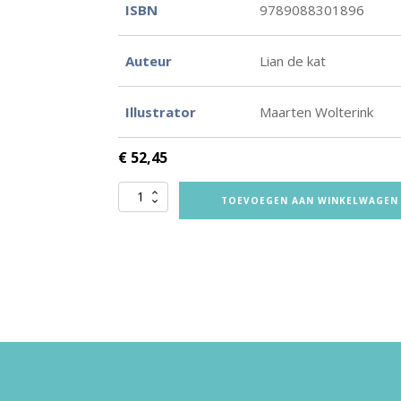
ISBN
9789088301896
Auteur
Lian de kat
Illustrator
Maarten Wolterink
€
52,45
Prinses
TOEVOEGEN AAN WINKELWAGEN
in
gevaar!
-
vertelplaten
aantal