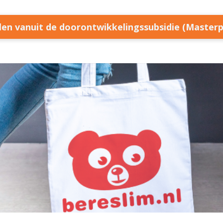
llen vanuit de doorontwikkelingssubsidie (Master