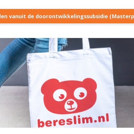
llen vanuit de doorontwikkelingssubsidie (Master