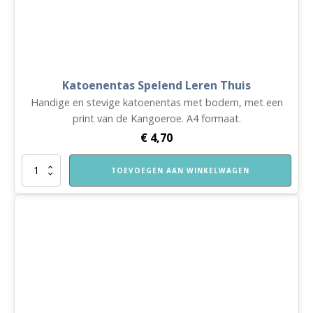
Katoenentas Spelend Leren Thuis
Handige en stevige katoenentas met bodem, met een
print van de Kangoeroe. A4 formaat.
€
4,70
Katoenentas
TOEVOEGEN AAN WINKELWAGEN
Spelend
Leren
Thuis
aantal