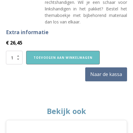
rechtshandigen. Wil je een schaar voor
linkshandigen in het pakket? Bestel het
themaboekje met bijbehorend materiaal
dan los van elkaar.
Extra informatie
€
26,45
VVE
TOEVOEGEN AAN WINKELWAGEN
Thuis
Kleuters
2
Naar de kassa
themapakket
Zomer
aantal
Bekijk ook