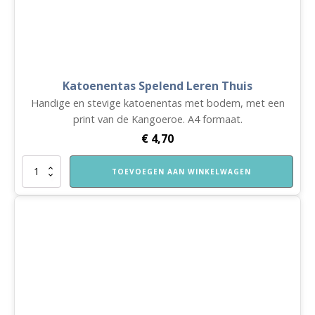
Katoenentas Spelend Leren Thuis
Handige en stevige katoenentas met bodem, met een
print van de Kangoeroe. A4 formaat.
€
4,70
Katoenentas
TOEVOEGEN AAN WINKELWAGEN
Spelend
Leren
Thuis
aantal