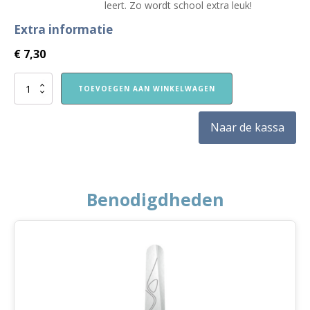
leert. Zo wordt school extra leuk!
Extra informatie
€
7,30
VVE
TOEVOEGEN AAN WINKELWAGEN
Thuis
Kleuters
1
Naar de kassa
themaboekje
School
aantal
Benodigdheden