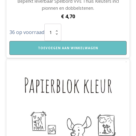
Beperkt leverbaar Spelbord VVE Thuis Kleuters incl
pionnen en dobbelstenen.
€
4,70
Spelbord
36 op voorraad
VVE
Thuis
Kleuters
TOEVOEGEN AAN WINKELWAGEN
incl.
pionnen
en
dobbelstenen
aantal