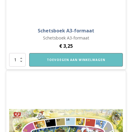
Schetsboek A3-formaat
Schetsboek A3-formaat
€
3,25
Schetsboek
TOEVOEGEN AAN WINKELWAGEN
A3-
formaat
aantal