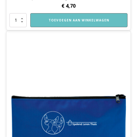
€
4,70
Katoenentas
TOEVOEGEN AAN WINKELWAGEN
Spelend
Leren
Thuis
aantal