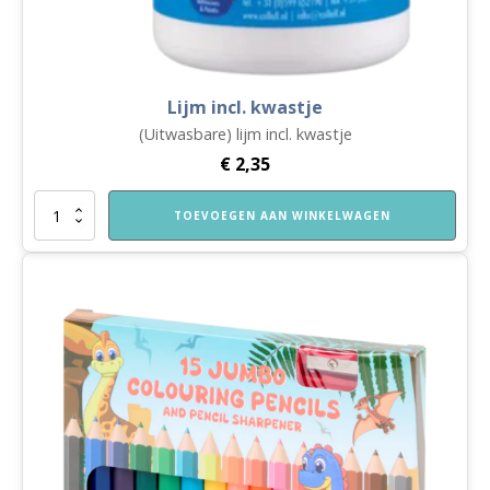
Lijm incl. kwastje
(Uitwasbare) lijm incl. kwastje
€
2,35
Lijm
TOEVOEGEN AAN WINKELWAGEN
incl.
kwastje
aantal