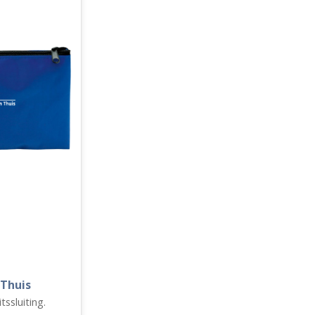
 Thuis
itssluiting.