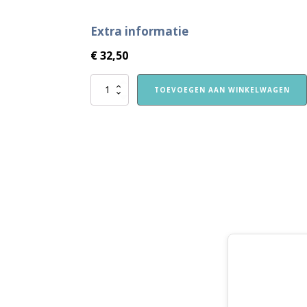
Extra informatie
€
32,50
VVE
TOEVOEGEN AAN WINKELWAGEN
Thuis
Kleuters
1
themapakket
Vakantie!
aantal