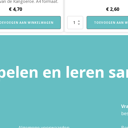
 van de Kangoeroe. A4 formaat.
€
4,70
€
2,60
Etui
OEVOEGEN AAN WINKELWAGEN
TOEVOEGEN AAN W
Spelend
Leren
Thuis
aantal
pelen en leren 
Vr
bes
Algemene voorwaarden
Bes