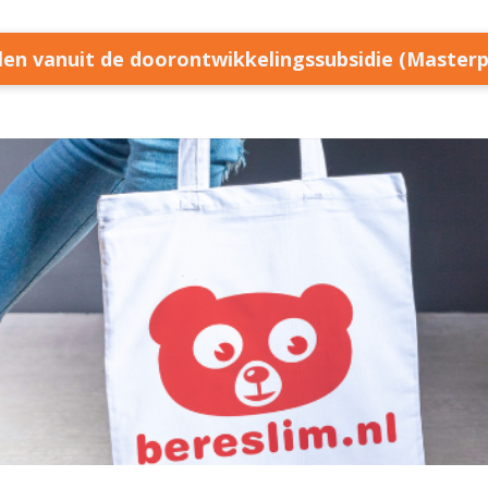
llen vanuit de doorontwikkelingssubsidie (Master