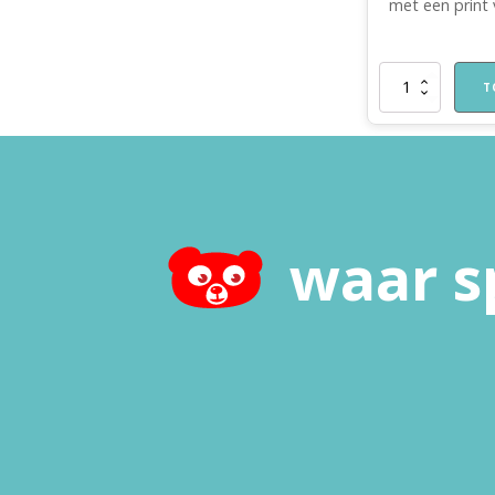
met een print
Katoenentas
T
Spelend
Leren
Thuis
aantal
waar s