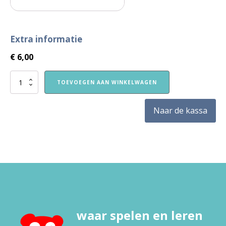
Extra informatie
€
6,00
VVE
TOEVOEGEN AAN WINKELWAGEN
Thuis
Kleuters
2
Naar de kassa
themaboekje
Techniek
aantal
waar spelen en leren