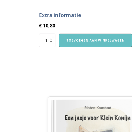
Extra informatie
€
10,80
VVE
TOEVOEGEN AAN WINKELWAGEN
Thuis
Peuters
themaboekje
Kleding
aantal