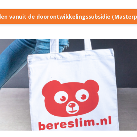
llen vanuit de doorontwikkelingssubsidie (Master