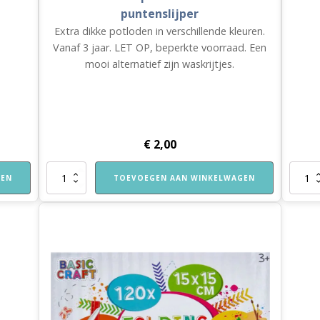
puntenslijper
Extra dikke potloden in verschillende kleuren.
Vanaf 3 jaar. LET OP, beperkte voorraad. Een
mooi alternatief zijn waskrijtjes.
€
2,00
Dikke
Grijs
GEN
TOEVOEGEN AAN WINKELWAGEN
kleurpotloden
potloo
inclusief
aantal
puntenslijper
aantal