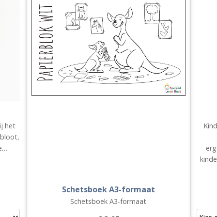
ij het
Kin
 bloot,
je…
erg
kinde
Schetsboek A3-formaat
Schetsboek A3-formaat