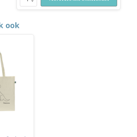
aantal
k ook