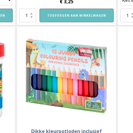
€
3,25
Schetsboek
Kinders
GEN
TOEVOEGEN AAN WINKELWAGEN
A3-
aantal
formaat
aantal
Dikke kleurpotloden inclusief