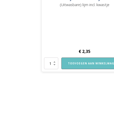
(Uitwasbare) lijm incl. kwastje
€
2,35
Lijm
TOEVOEGEN AAN WINKELWA
incl.
kwastje
aantal