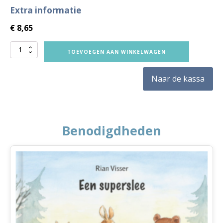
Extra informatie
€
8,65
VVE
TOEVOEGEN AAN WINKELWAGEN
Thuis
Peuters
Naar de kassa
themaboekje
Winter
aantal
Benodigdheden