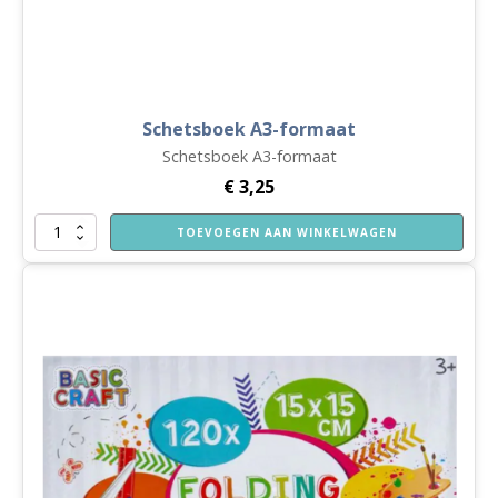
Schetsboek A3-formaat
Schetsboek A3-formaat
€
3,25
Schetsboek
TOEVOEGEN AAN WINKELWAGEN
A3-
formaat
aantal