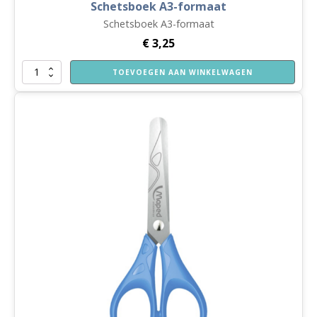
Schetsboek A3-formaat
Schetsboek A3-formaat
€
3,25
Schetsboek
TOEVOEGEN AAN WINKELWAGEN
A3-
formaat
aantal