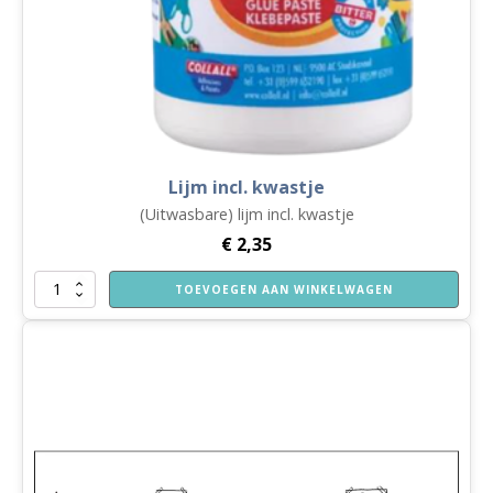
Lijm incl. kwastje
(Uitwasbare) lijm incl. kwastje
€
2,35
Lijm
TOEVOEGEN AAN WINKELWAGEN
incl.
kwastje
aantal