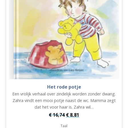
Het rode potje
Een vrolijk verhaal over zindelijk worden zonder dwang.
Zahra vindt een mooi potje naast de wc. Mamma zegt
dat het voor haar is. Zahra wil…
Oorspronkelijke
Huidige
€
16,74
€
8,81
prijs
prijs
Taal