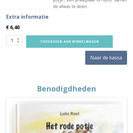
de afwas te doen.
Extra informatie
€
6,40
VVE
TOEVOEGEN AAN WINKELWAGEN
Thuis
Peuters
Naar de kassa
themaboekje
Zelf
doen
aantal
Benodigdheden