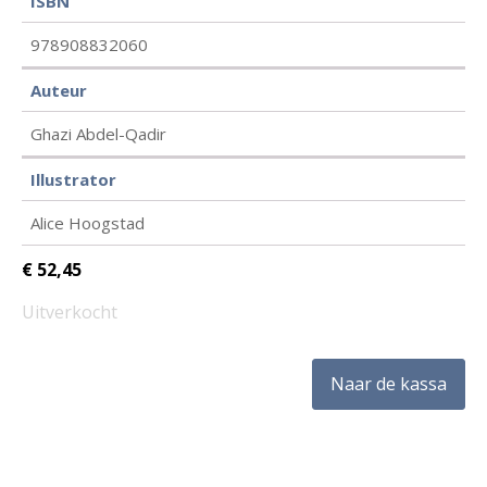
ISBN
978908832060
Auteur
Ghazi Abdel-Qadir
Illustrator
Alice Hoogstad
€
52,45
Uitverkocht
Naar de kassa