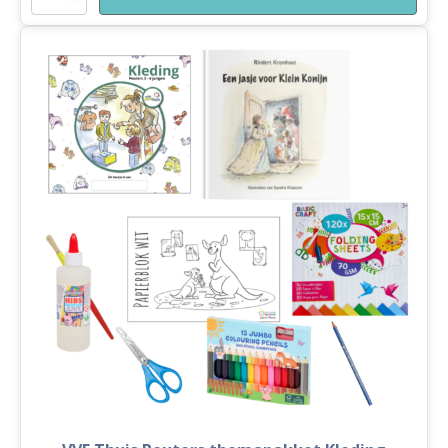
VVE
Thuis
Kleuters
1
themapakket
Kleding
aantal