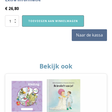
€
26,80
Nieuw!
TOEVOEGEN AAN WINKELWAGEN
VVE
Thuis
Kleuters
Naar de kassa
2
themapakket
Kleding
aantal
Bekijk ook