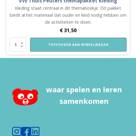
VVE Thuis Peuters themapakket Kleding
Kleding staat centraal in dit themaboekje. Dit pakket
biedt al het materiaal dat ouder en kind nodig hebben om
de activiteiten te doen.
€
31,50
VVE
TOEVOEGEN AAN WINKELWAGEN
Thuis
Peuters
themapakket
Kleding
aantal
waar spelen en leren
samenkomen