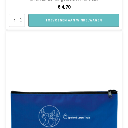
€
4,70
Katoenentas
TOEVOEGEN AAN WINKELWAGEN
Spelend
Leren
Thuis
aantal