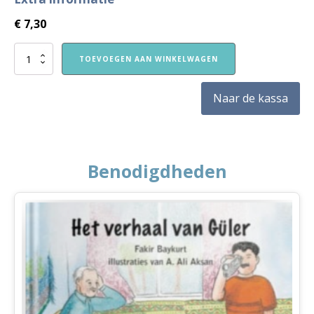
€
7,30
VVE
TOEVOEGEN AAN WINKELWAGEN
Thuis
Kleuters
1
Naar de kassa
themaboekje
Zomer
aantal
Benodigdheden