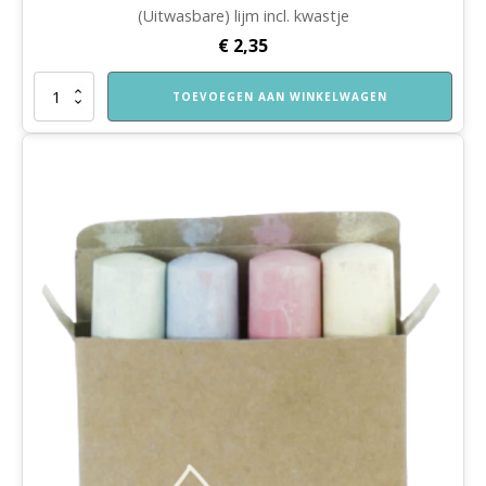
(Uitwasbare) lijm incl. kwastje
€
2,35
Lijm
TOEVOEGEN AAN WINKELWAGEN
incl.
kwastje
aantal