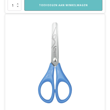
Het
TOEVOEGEN AAN WINKELWAGEN
verhaal
van
Güler
aantal