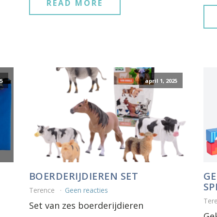
READ MORE
25
april 1, 2025
BOERDERIJDIEREN SET
GE
SP
Terence
Geen reacties
Ter
Set van zes boerderijdieren
Ge