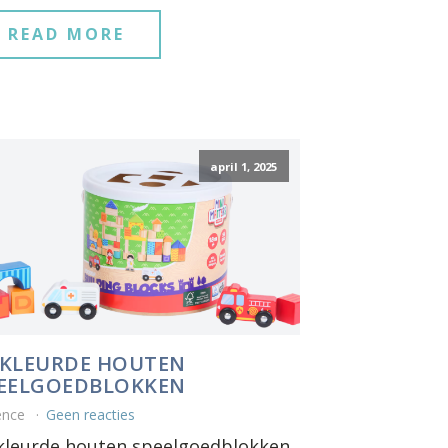
READ MORE
april 1, 2025
KLEURDE HOUTEN
EELGOEDBLOKKEN
ence
Geen reacties
kleurde houten speelgoedblokken