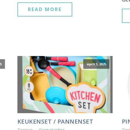
READ MORE
25
april 1, 2025
KEUKENSET / PANNENSET
PI
Terence
Geen reacties
Ter