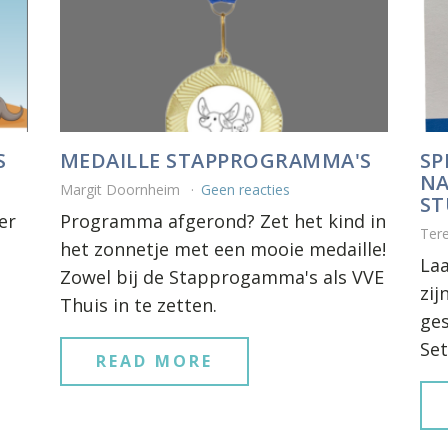
S
MEDAILLE STAPPROGRAMMA'S
SP
NA
Margit Doornheim
Geen reacties
ST
er
Programma afgerond? Zet het kind in
Ter
het zonnetje met een mooie medaille!
Laa
Zowel bij de Stapprogamma's als VVE
zij
Thuis in te zetten.
ges
Set
READ MORE