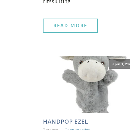
ritssluiting.
READ MORE
april 1, 20
HANDPOP EZEL
Terence
Geen reacties