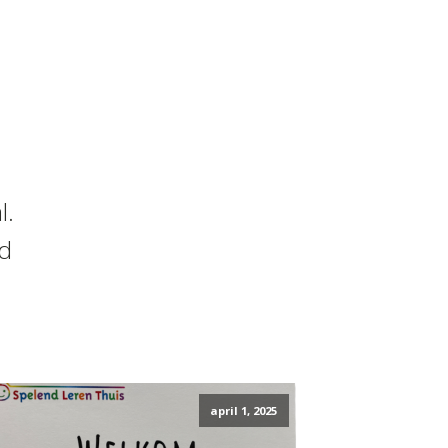
l.
nd
april 1, 2025