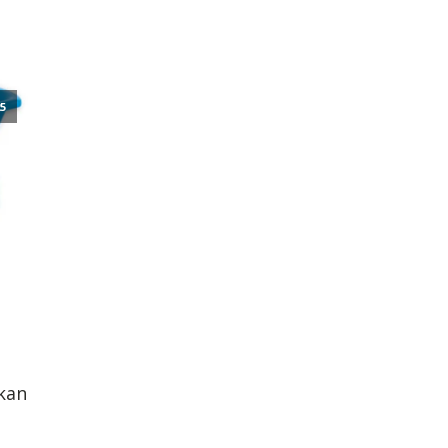
25
kan