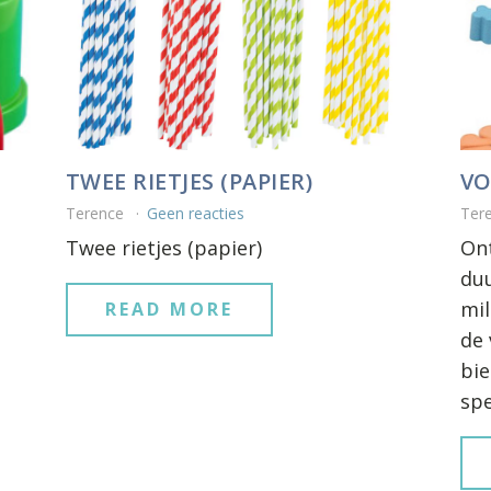
TWEE RIETJES (PAPIER)
V
Terence
Geen reacties
Ter
Twee rietjes (papier)
Ont
du
mil
READ MORE
de 
bie
spe