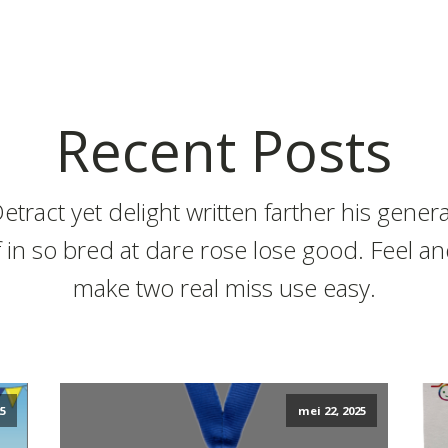
Recent Posts
etract yet delight written farther his genera
f in so bred at dare rose lose good. Feel a
make two real miss use easy.
5
mei 22, 2025