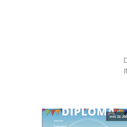
D
I
mei 22, 202