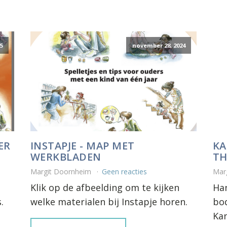
25
november 28, 2024
ER
INSTAPJE - MAP MET
KA
WERKBLADEN
TH
Margit Doornheim
Geen reacties
Mar
Klik op de afbeelding om te kijken
Han
.
welke materialen bij Instapje horen.
bod
Kan