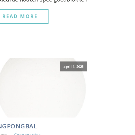
READ MORE
april 1, 2025
NGPONGBAL
ence
Geen reacties