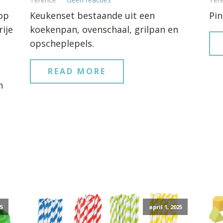
op
Keukenset bestaande uit een
Pin
ije
koekenpan, ovenschaal, grilpan en
opscheplepels.
READ MORE
n
25
april 1, 2025