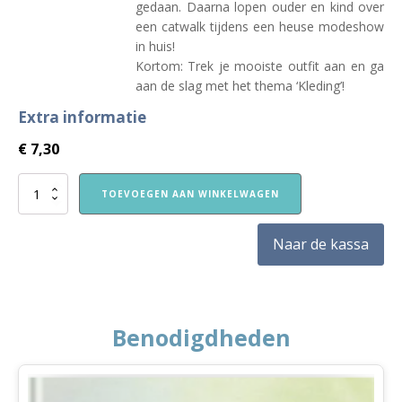
gedaan. Daarna lopen ouder en kind over
een catwalk tijdens een heuse modeshow
in huis!
Kortom: Trek je mooiste outfit aan en ga
aan de slag met het thema ‘Kleding’!
Extra informatie
€
7,30
Nieuw!
TOEVOEGEN AAN WINKELWAGEN
VVE
Thuis
Kleuters
Naar de kassa
1
themaboekje
Kleding
aantal
Benodigdheden