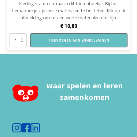
Kleding staat centraal in dit themaboekje. Bij het
themaboekje zijn losse materialen te bestellen. Klik op de
afbeelding om te zien welke materialen dat zijn.
€
10,80
VVE
TOEVOEGEN AAN WINKELWAGEN
Thuis
Peuters
themaboekje
Kleding
aantal
waar spelen en leren
samenkomen