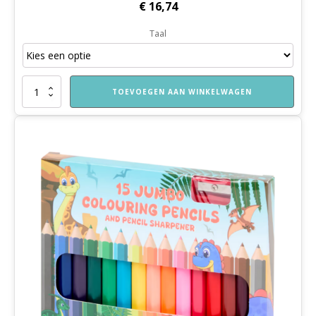
€
16,74
Taal
De
TOEVOEGEN AAN WINKELWAGEN
bruiloft
van
juf
aantal