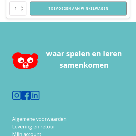
VVE
TOEVOEGEN AAN WINKELWAGEN
Thuis
Peuters
themaboekje
Kleding
aantal
waar spelen en leren
samenkomen
Algemene voorwaarden
Levering en retour
Mijn account