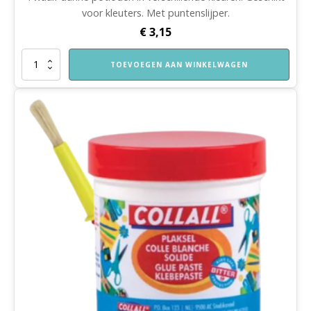
voor kleuters. Met puntenslijper.
€
3,15
Dunne
TOEVOEGEN AAN WINKELWAGEN
kleurpotloden
inclusief
puntenslijper
aantal