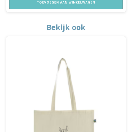
Kleuters
TOEVOEGEN AAN WINKELWAGEN
incl.
pionnen
en
dobbelstenen
Bekijk ook
aantal