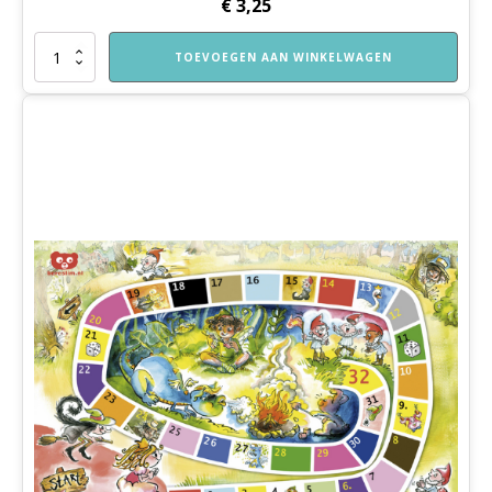
€
3,25
Schetsboek
TOEVOEGEN AAN WINKELWAGEN
A3-
formaat
aantal