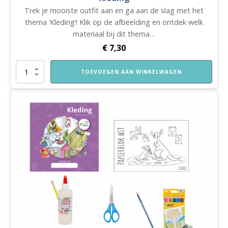
Trek je mooiste outfit aan en ga aan de slag met het
thema ‘Kleding’! Klik op de afbeelding en ontdek welk
materiaal bij dit thema…
€
7,30
Nieuw!
TOEVOEGEN AAN WINKELWAGEN
VVE
Thuis
Kleuters
1
themaboekje
Kleding
aantal