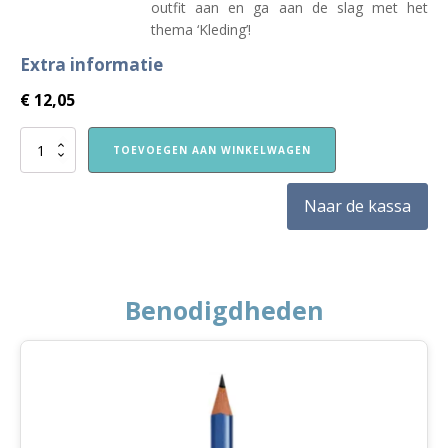
outfit aan en ga aan de slag met het
thema ‘Kleding’!
Extra informatie
€
12,05
Nieuw!
TOEVOEGEN AAN WINKELWAGEN
VVE
Thuis
Kleuters
Naar de kassa
2
themaboekje
Kleding
aantal
Benodigdheden